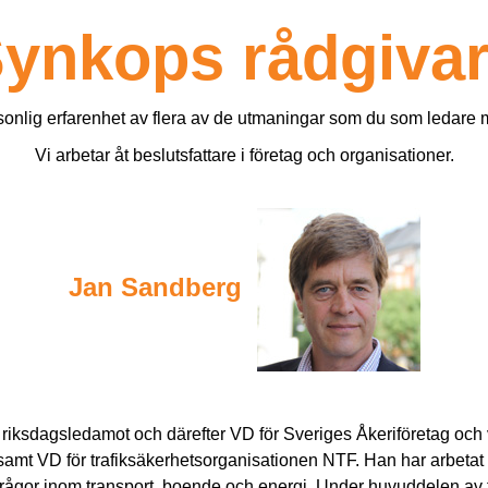
ynkops rådgiva
sonlig erfarenhet av flera av de utmaningar som du som ledare m
Vi arbetar åt beslutsfattare i företag och organisationer.
Jan Sandberg
 riksdagsledamot och därefter VD för Sveriges Åkeriföretag och
t VD för trafiksäkerhetsorganisationen NTF. Han har arbetat
frågor inom transport, boende och energi. Under huvuddelen av 