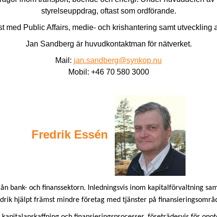
styrelseuppdrag, oftast som ordförande.
st med Public Affairs, medie- och krishantering samt utveckling a
Jan Sandberg är huvudkontaktman för nätverket.
Mail:
jan.sandberg@synkop.nu
Mobil: +46 70 580 3000
Fredrik Essén
ån bank- och finanssektorn. Inledningsvis inom kapitalförvaltning sa
drik hjälpt främst mindre företag med tjänster på finansieringsområ
 kapitalanskaffning och finansieringsprocesser, företrädesvis för on