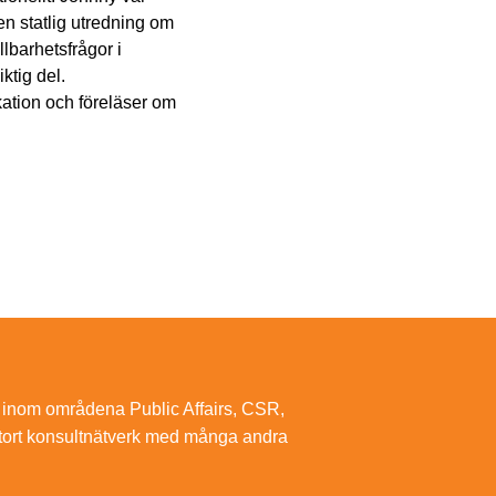
en statlig utredning om
lbarhetsfrågor i
ktig del.
ation och föreläser om
er inom områdena Public Affairs, CSR,
stort konsultnätverk med många andra