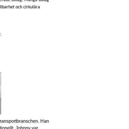
lbarhet och cirkulära
.
 transportbranschen. Han
tionellt. Johnny var