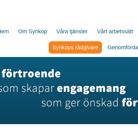
 till innehåll
Hem
Om Synkop
Våra tjänster
Vårt arbetssätt
Synkops rådgivare
Genomförda