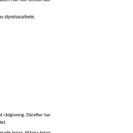
v styrelsearbete.
mt rådgivning. Därefter har
det.
oterade bolag. Många bolag