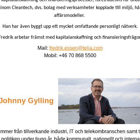
inom Cleantech, dvs. bolag med verksamheter kopplade till miljö, hål
affärsmodeller.
Han har även byggt upp ett mycket omfattande personligt nätverk.
Fredrik arbetar främst med kapitalanskaffning och finansieringsfrågor
Mail:
fredrik.essen@telia.com
Mobil: +46 70 868 5500
Johnny Gylling
mmer från tillverkande industri, IT och telekombranschen samt
 politiken under tjugo år, både kommunalt, nationellt och interna