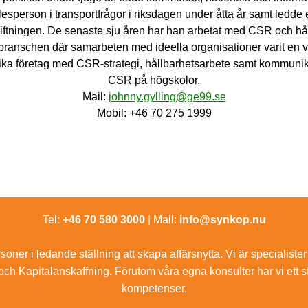
esperson i transportfrågor i riksdagen under åtta år samt ledde 
iftningen. De senaste sju åren har han arbetat med CSR och hål
ranschen där samarbeten med ideella organisationer varit en vi
lika företag med CSR-strategi, hållbarhetsarbete samt kommunik
CSR på högskolor.
Mail:
johnny.gylling@ge99.se
Mobil: +46 70 275 1999
Tel:
+46 70 580 3000
| Mail:
info@synkop.nu
oner i ledande ställning att skapa affärsnytta. Vi är specialist
och Kapitalanskaffning. Förutom våra egna konsulter har vi ett 
kompetenser.