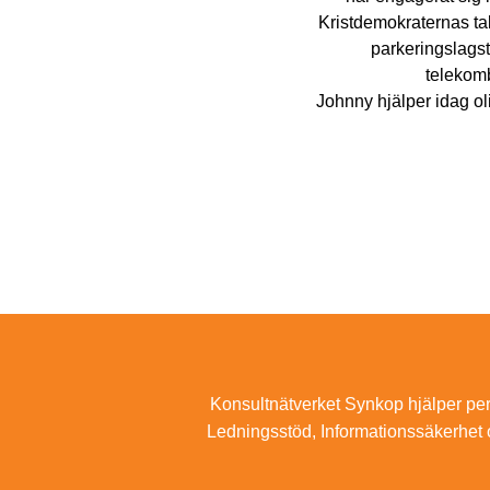
Kristdemokraternas tal
parkeringslagst
telekomb
Johnny hjälper idag o
Konsultnätverket Synkop hjälper pers
Ledningsstöd, Informationssäkerhet 